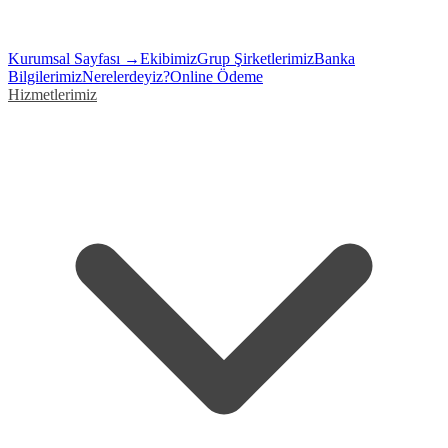
Kurumsal Sayfası →
Ekibimiz
Grup Şirketlerimiz
Banka
Bilgilerimiz
Nerelerdeyiz?
Online Ödeme
Hizmetlerimiz