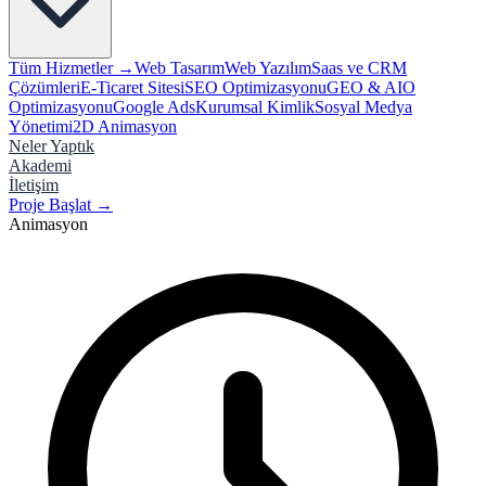
Tüm Hizmetler →
Web Tasarım
Web Yazılım
Saas ve CRM
Çözümleri
E-Ticaret Sitesi
SEO Optimizasyonu
GEO & AIO
Optimizasyonu
Google Ads
Kurumsal Kimlik
Sosyal Medya
Yönetimi
2D Animasyon
Neler Yaptık
Akademi
İletişim
Proje Başlat
→
Animasyon