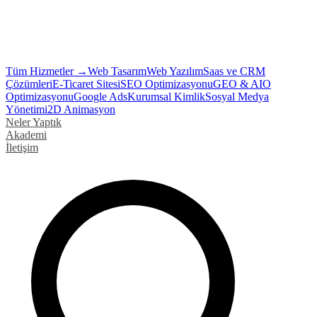
Tüm Hizmetler →
Web Tasarım
Web Yazılım
Saas ve CRM
Çözümleri
E-Ticaret Sitesi
SEO Optimizasyonu
GEO & AIO
Optimizasyonu
Google Ads
Kurumsal Kimlik
Sosyal Medya
Yönetimi
2D Animasyon
Neler Yaptık
Akademi
İletişim