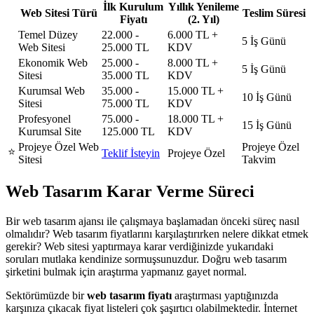
İlk Kurulum
Yıllık Yenileme
Web Sitesi Türü
Teslim Süresi
Fiyatı
(2. Yıl)
Temel Düzey
22.000 -
6.000 TL +
5 İş Günü
Web Sitesi
25.000 TL
KDV
Ekonomik Web
25.000 -
8.000 TL +
5 İş Günü
Sitesi
35.000 TL
KDV
Kurumsal Web
35.000 -
15.000 TL +
10 İş Günü
Sitesi
75.000 TL
KDV
Profesyonel
75.000 -
18.000 TL +
15 İş Günü
Kurumsal Site
125.000 TL
KDV
Projeye Özel Web
Projeye Özel
⭐
Teklif İsteyin
Projeye Özel
Sitesi
Takvim
Web Tasarım Karar Verme Süreci
Bir web tasarım ajansı ile çalışmaya başlamadan önceki süreç nasıl
olmalıdır? Web tasarım fiyatlarını karşılaştırırken nelere dikkat etmek
gerekir? Web sitesi yaptırmaya karar verdiğinizde yukarıdaki
soruları mutlaka kendinize sormuşsunuzdur. Doğru web tasarım
şirketini bulmak için araştırma yapmanız gayet normal.
Sektörümüzde bir
web tasarım fiyatı
araştırması yaptığınızda
karşınıza çıkacak fiyat listeleri çok şaşırtıcı olabilmektedir. İnternet