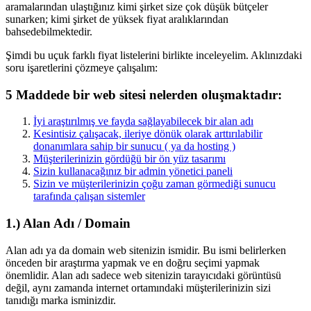
aramalarından ulaştığınız kimi şirket size çok düşük bütçeler
sunarken; kimi şirket de yüksek fiyat aralıklarından
bahsedebilmektedir.
Şimdi bu uçuk farklı fiyat listelerini birlikte inceleyelim. Aklınızdaki
soru işaretlerini çözmeye çalışalım:
5 Maddede bir web sitesi nelerden oluşmaktadır:
İyi araştırılmış ve fayda sağlayabilecek bir alan adı
Kesintisiz çalışacak, ileriye dönük olarak arttırılabilir
donanımlara sahip bir sunucu ( ya da hosting )
Müşterilerinizin gördüğü bir ön yüz tasarımı
Sizin kullanacağınız bir admin yönetici paneli
Sizin ve müşterilerinizin çoğu zaman görmediği sunucu
tarafında çalışan sistemler
1.) Alan Adı / Domain
Alan adı ya da domain web sitenizin ismidir. Bu ismi belirlerken
önceden bir araştırma yapmak ve en doğru seçimi yapmak
önemlidir. Alan adı sadece web sitenizin tarayıcıdaki görüntüsü
değil, aynı zamanda internet ortamındaki müşterilerinizin sizi
tanıdığı marka isminizdir.