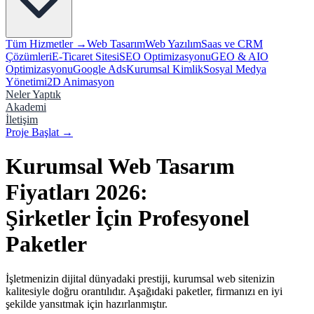
Tüm Hizmetler →
Web Tasarım
Web Yazılım
Saas ve CRM
Çözümleri
E-Ticaret Sitesi
SEO Optimizasyonu
GEO & AIO
Optimizasyonu
Google Ads
Kurumsal Kimlik
Sosyal Medya
Yönetimi
2D Animasyon
Neler Yaptık
Akademi
İletişim
Proje Başlat
→
Kurumsal Web Tasarım
Fiyatları 2026:
Şirketler İçin Profesyonel
Paketler
İşletmenizin dijital dünyadaki prestiji, kurumsal web sitenizin
kalitesiyle doğru orantılıdır. Aşağıdaki paketler, firmanızı en iyi
şekilde yansıtmak için hazırlanmıştır.