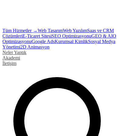
Tüm Hizmetler →
Web Tasarım
Web Yazılım
Saas ve CRM
Çözümleri
E-Ticaret Sitesi
SEO Optimizasyonu
GEO & AIO
Optimizasyonu
Google Ads
Kurumsal Kimlik
Sosyal Medya
Yönetimi
2D Animasyon
Neler Yaptık
Akademi
İletişim