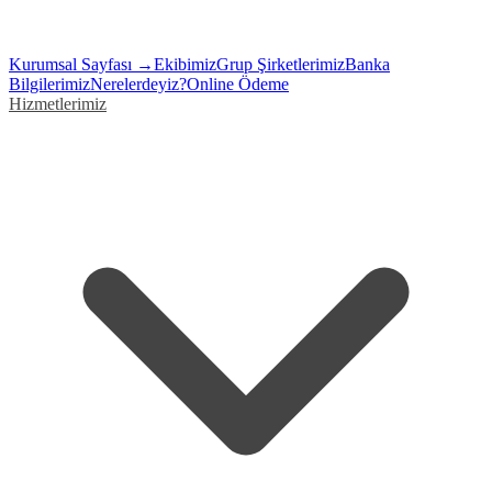
Kurumsal Sayfası →
Ekibimiz
Grup Şirketlerimiz
Banka
Bilgilerimiz
Nerelerdeyiz?
Online Ödeme
Hizmetlerimiz