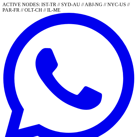
ACTIVE NODES: IST-TR // SYD-AU // ABJ-NG // NYC-US //
PAR-FR // OLT-CH // IL-ME