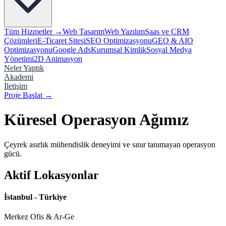
Tüm Hizmetler →
Web Tasarım
Web Yazılım
Saas ve CRM
Çözümleri
E-Ticaret Sitesi
SEO Optimizasyonu
GEO & AIO
Optimizasyonu
Google Ads
Kurumsal Kimlik
Sosyal Medya
Yönetimi
2D Animasyon
Neler Yaptık
Akademi
İletişim
Proje Başlat
→
Küresel Operasyon Ağımız
Çeyrek asırlık mühendislik deneyimi ve sınır tanımayan operasyon
gücü.
Aktif Lokasyonlar
İstanbul - Türkiye
Merkez Ofis & Ar-Ge