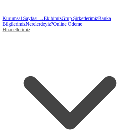
Kurumsal Sayfası →
Ekibimiz
Grup Şirketlerimiz
Banka
Bilgilerimiz
Nerelerdeyiz?
Online Ödeme
Hizmetlerimiz