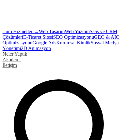
Tüm Hizmetler →
Web Tasarım
Web Yazılım
Saas ve CRM
Çözümleri
E-Ticaret Sitesi
SEO Optimizasyonu
GEO & AIO
Optimizasyonu
Google Ads
Kurumsal Kimlik
Sosyal Medya
Yönetimi
2D Animasyon
Neler Yaptık
Akademi
İletişim