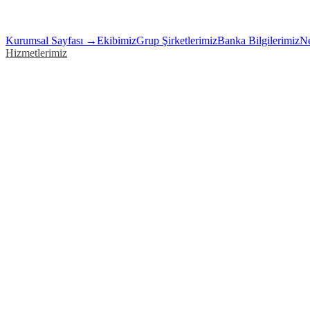
Kurumsal Sayfası →
Ekibimiz
Grup Şirketlerimiz
Banka Bilgilerimiz
Ne
Hizmetlerimiz