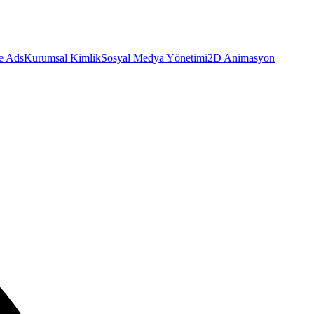
e Ads
Kurumsal Kimlik
Sosyal Medya Yönetimi
2D Animasyon