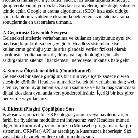
gidip veritabanını yormazlar. Sayfalar saniyeler içinde değil, saliseler
içinde açılır. Google'ın arama algoritması (SEO) hıza aşık olduğu
için, rakipleriniz yükleme ekranında beklerken sizin siteniz arama
sonuçlarında en üst sıralara tırmanır.
2. Geçirimsiz Güvenlik Seviyesi
Geleneksel sitelerde veritabanınız ve kullanıcı arayüzünüz aynı evi
paylaşır; kapı kırılırsa her şey gider. Headless sistemlerde ise
kullanıcının gördüğü yüz ile arka plandaki veriler fiziksel olarak
ayrılmıştır. Veritabanınız dış dünyaya kapalı olduğu için, siber
saldırganların sitenizi "hacklemesi" neredeyse imkansız hale gelir.
3. Sınırsız Ölçeklenebilirlik (Omnichannel)
Geleneksel bir sitede girdiğiniz bir ürün veya içerik sadece o web
sitesinde görünür. Headless mimaride ise tek bir veritabanından; web
sitenize, mobil uygulamanıza, akıllı saatinize ve hatta mağazanızdaki
dijital kiosklara aynı anda veri gönderebilirsiniz. İçeriği bir kez girer,
her yerde yayınlarsınız.
4. Eklenti (Plugin) Çöplüğüne Son
İş akışınız için özel bir ERP entegrasyonuna veya bayileriniz için
farklı bir fiyatlama modülüne mi ihtiyacınız var? Headless mimari,
diğer tüm kurumsal yazılımlarınızla (Muhasebe programları, kargo
sistemleri, CRM'ler) API'lar aracılığıyla kusursuzca haberleşir. Sizi
yavaşlatan hazır eklentilere mahkum olmazsınız.