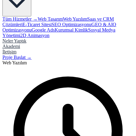
Tüm Hizmetler →
Web Tasarım
Web Yazılım
Saas ve CRM
Çözümleri
E-Ticaret Sitesi
SEO Optimizasyonu
GEO & AIO
Optimizasyonu
Google Ads
Kurumsal Kimlik
Sosyal Medya
Yönetimi
2D Animasyon
Neler Yaptık
Akademi
İletişim
Proje Başlat
→
Web Yazılım