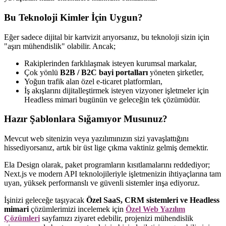
Bu Teknoloji Kimler İçin Uygun?
Eğer sadece dijital bir kartvizit arıyorsanız, bu teknoloji sizin için
"aşırı mühendislik" olabilir. Ancak;
Rakiplerinden farklılaşmak isteyen kurumsal markalar,
Çok yönlü
B2B / B2C bayi portalları
yöneten şirketler,
Yoğun trafik alan özel e-ticaret platformları,
İş akışlarını dijitalleştirmek isteyen vizyoner işletmeler için
Headless mimari bugünün ve geleceğin tek çözümüdür.
Hazır Şablonlara Sığamıyor Musunuz?
Mevcut web sitenizin veya yazılımınızın sizi yavaşlattığını
hissediyorsanız, artık bir üst lige çıkma vaktiniz gelmiş demektir.
Ela Design olarak, paket programların kısıtlamalarını reddediyor;
Next.js ve modern API teknolojileriyle işletmenizin ihtiyaçlarına tam
uyan, yüksek performanslı ve güvenli sistemler inşa ediyoruz.
İşinizi geleceğe taşıyacak
Özel SaaS, CRM sistemleri ve Headless
mimari
çözümlerimizi incelemek için
Özel Web Yazılım
Çözümleri
sayfamızı ziyaret edebilir, projenizi mühendislik