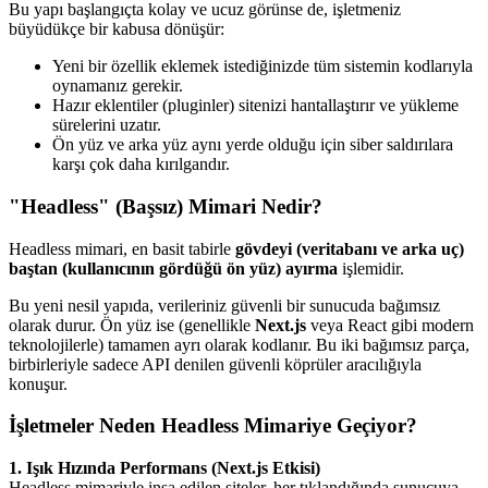
Bu yapı başlangıçta kolay ve ucuz görünse de, işletmeniz
büyüdükçe bir kabusa dönüşür:
Yeni bir özellik eklemek istediğinizde tüm sistemin kodlarıyla
oynamanız gerekir.
Hazır eklentiler (pluginler) sitenizi hantallaştırır ve yükleme
sürelerini uzatır.
Ön yüz ve arka yüz aynı yerde olduğu için siber saldırılara
karşı çok daha kırılgandır.
"Headless" (Başsız) Mimari Nedir?
Headless mimari, en basit tabirle
gövdeyi (veritabanı ve arka uç)
baştan (kullanıcının gördüğü ön yüz) ayırma
işlemidir.
Bu yeni nesil yapıda, verileriniz güvenli bir sunucuda bağımsız
olarak durur. Ön yüz ise (genellikle
Next.js
veya React gibi modern
teknolojilerle) tamamen ayrı olarak kodlanır. Bu iki bağımsız parça,
birbirleriyle sadece API denilen güvenli köprüler aracılığıyla
konuşur.
İşletmeler Neden Headless Mimariye Geçiyor?
1. Işık Hızında Performans (Next.js Etkisi)
Headless mimariyle inşa edilen siteler, her tıklandığında sunucuya