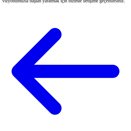
vizyonumuzla baştan yaratmak için bizimle iletişime geçebilirsiniz.