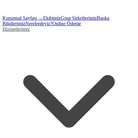
Kurumsal Sayfası →
Ekibimiz
Grup Şirketlerimiz
Banka
Bilgilerimiz
Nerelerdeyiz?
Online Ödeme
Hizmetlerimiz