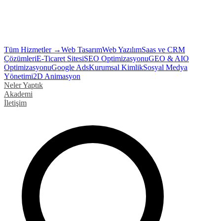
Tüm Hizmetler →
Web Tasarım
Web Yazılım
Saas ve CRM
Çözümleri
E-Ticaret Sitesi
SEO Optimizasyonu
GEO & AIO
Optimizasyonu
Google Ads
Kurumsal Kimlik
Sosyal Medya
Yönetimi
2D Animasyon
Neler Yaptık
Akademi
İletişim