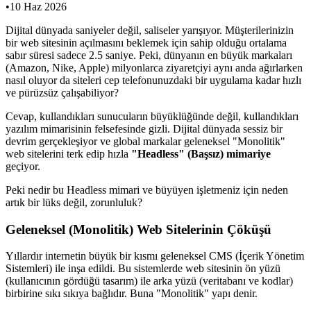
•
10 Haz 2026
Dijital dünyada saniyeler değil, saliseler yarışıyor. Müşterilerinizin
bir web sitesinin açılmasını beklemek için sahip olduğu ortalama
sabır süresi sadece 2.5 saniye. Peki, dünyanın en büyük markaları
(Amazon, Nike, Apple) milyonlarca ziyaretçiyi aynı anda ağırlarken
nasıl oluyor da siteleri cep telefonunuzdaki bir uygulama kadar hızlı
ve pürüzsüz çalışabiliyor?
Cevap, kullandıkları sunucuların büyüklüğünde değil, kullandıkları
yazılım mimarisinin felsefesinde gizli. Dijital dünyada sessiz bir
devrim gerçekleşiyor ve global markalar geleneksel "Monolitik"
web sitelerini terk edip hızla
"Headless" (Başsız) mimariye
geçiyor.
Peki nedir bu Headless mimari ve büyüyen işletmeniz için neden
artık bir lüks değil, zorunluluk?
Geleneksel (Monolitik) Web Sitelerinin Çöküşü
Yıllardır internetin büyük bir kısmı geleneksel CMS (İçerik Yönetim
Sistemleri) ile inşa edildi. Bu sistemlerde web sitesinin ön yüzü
(kullanıcının gördüğü tasarım) ile arka yüzü (veritabanı ve kodlar)
birbirine sıkı sıkıya bağlıdır. Buna "Monolitik" yapı denir.