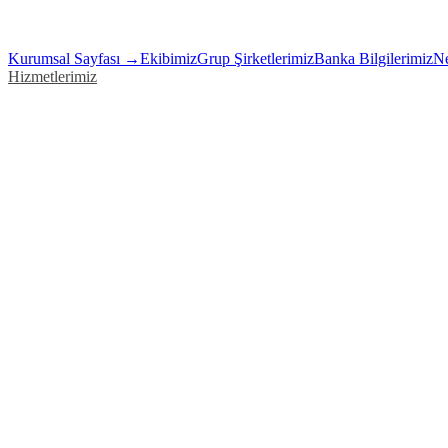
Kurumsal Sayfası →
Ekibimiz
Grup Şirketlerimiz
Banka Bilgilerimiz
Ne
Hizmetlerimiz