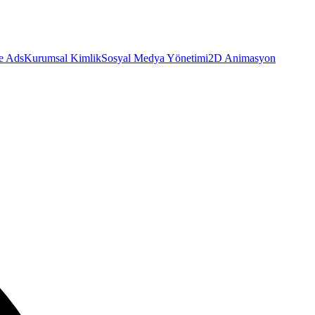
e Ads
Kurumsal Kimlik
Sosyal Medya Yönetimi
2D Animasyon