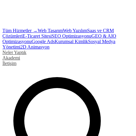
Tüm Hizmetler →
Web Tasarım
Web Yazılım
Saas ve CRM
Çözümleri
E-Ticaret Sitesi
SEO Optimizasyonu
GEO & AIO
Optimizasyonu
Google Ads
Kurumsal Kimlik
Sosyal Medya
Yönetimi
2D Animasyon
Neler Yaptık
Akademi
İletişim