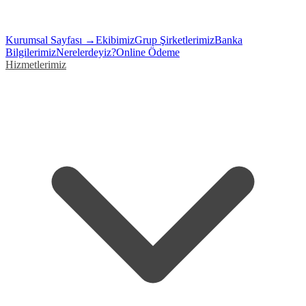
Kurumsal Sayfası →
Ekibimiz
Grup Şirketlerimiz
Banka
Bilgilerimiz
Nerelerdeyiz?
Online Ödeme
Hizmetlerimiz