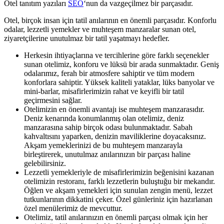
Otel tanıtım yazıları
SEO
‘nun da vazgeçilmez bir parçasıdır.
Otel, birçok insan için tatil anılarının en önemli parçasıdır. Konforlu
odalar, lezzetli yemekler ve muhteşem manzaralar sunan otel,
ziyaretçilerine unutulmaz bir tatil yaşatmayı hedefler.
Herkesin ihtiyaçlarına ve tercihlerine göre farklı seçenekler
sunan otelimiz, konforu ve lüksü bir arada sunmaktadır. Geniş
odalarımız, ferah bir atmosfere sahiptir ve tüm modern
konforlara sahiptir. Yüksek kaliteli yataklar, lüks banyolar ve
mini-barlar, misafirlerimizin rahat ve keyifli bir tatil
geçirmesini sağlar.
Otelimizin en önemli avantajı ise muhteşem manzarasıdır.
Deniz kenarında konumlanmış olan otelimiz, deniz
manzarasına sahip birçok odası bulunmaktadır. Sabah
kahvaltısını yaparken, denizin maviliklerine doyacaksınız.
Akşam yemeklerinizi de bu muhteşem manzarayla
birleştirerek, unutulmaz anılarınızın bir parçası haline
gelebilirsiniz.
Lezzetli yemekleriyle de misafirlerimizin beğenisini kazanan
otelimizin restoranı, farklı lezzetlerin buluştuğu bir mekandır.
Öğlen ve akşam yemekleri için sunulan zengin menü, lezzet
tutkunlarının dikkatini çeker. Özel günleriniz için hazırlanan
özel menülerimiz de mevcuttur.
Otelimiz, tatil anılarınızın en önemli parçası olmak için her