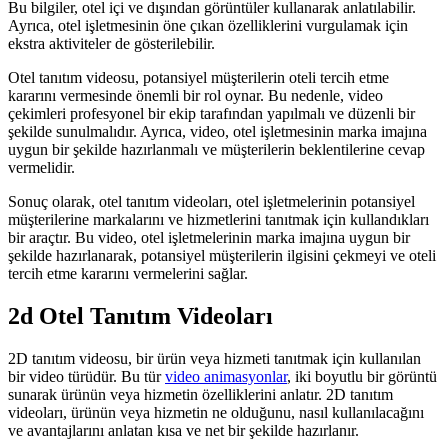
Bu bilgiler, otel içi ve dışından görüntüler kullanarak anlatılabilir.
Ayrıca, otel işletmesinin öne çıkan özelliklerini vurgulamak için
ekstra aktiviteler de gösterilebilir.
Otel tanıtım videosu, potansiyel müşterilerin oteli tercih etme
kararını vermesinde önemli bir rol oynar. Bu nedenle, video
çekimleri profesyonel bir ekip tarafından yapılmalı ve düzenli bir
şekilde sunulmalıdır. Ayrıca, video, otel işletmesinin marka imajına
uygun bir şekilde hazırlanmalı ve müşterilerin beklentilerine cevap
vermelidir.
Sonuç olarak, otel tanıtım videoları, otel işletmelerinin potansiyel
müşterilerine markalarını ve hizmetlerini tanıtmak için kullandıkları
bir araçtır. Bu video, otel işletmelerinin marka imajına uygun bir
şekilde hazırlanarak, potansiyel müşterilerin ilgisini çekmeyi ve oteli
tercih etme kararını vermelerini sağlar.
2d Otel Tanıtım Videoları
2D tanıtım videosu, bir ürün veya hizmeti tanıtmak için kullanılan
bir video türüdür. Bu tür
video animasyonlar
, iki boyutlu bir görüntü
sunarak ürünün veya hizmetin özelliklerini anlatır. 2D tanıtım
videoları, ürünün veya hizmetin ne olduğunu, nasıl kullanılacağını
ve avantajlarını anlatan kısa ve net bir şekilde hazırlanır.