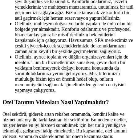
şeyi düşündük ve hazırladık. Konforlu odalarımız, lezzetli
yemeklerimiz ve muhteşem manzaramızla, unutulmaz bir tatil
geçirmenizi sağlayacağız. Bizimle tanışmak ve konforlu bir
tatil geçirmek için hemen rezervasyon yaptırabilirsiniz.
Otelimiz, muhteşem doğası ve tarihi yapıları ile ünlü olan bir
bölgede yer almaktadır. Konforlu odalarımız ve profesyonel
hizmet anlayışımız ile misafirlerimizin beklentilerini
karşılamak için çalışıyoruz. Havuzumuz, SPA merkezimiz ve
çeşitli yiyecek-içecek seçeneklerimizle de konuklarımızın
zamanlarını keyifli bir şekilde geçirmelerini sağlıyoruz.
Otelimiz, ayrıca toplantı ve düğün organizasyonları için de
idealdir. Tüm bu hizmetlerimizi sunarken, çevre dostu bir
yaklaşım benimseyerek doğayı koruma konusunda da
sorumluluklarımızı yerine getiriyoruz. Misafirlerimizin
mutluluğu bizim için en önemli hedef olup, onların
memnuniyetini sağlamak için elimizden gelenin en iyisini
yapmaya çalışıyoruz.
Otel Tanıtım Videoları Nasıl Yapılmalıdır?
Otel sektörü, giderek artan rekabet ortamında, kendini kalite ve
hizmet anlayışı ile farklılaştıran bir sektördür. Bu nedenle oteller,
müşterilerine en iyi hizmeti sunabilmek için her türlü yeniliği ve
teknolojik gelişmeyi takip etmektedir. Bu kapsamda, otel tanıtım
videosu yapımı da giderek artan bir önem kazanmaktadır.