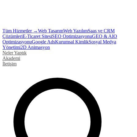
Tüm Hizmetler →
Web Tasarım
Web Yazılım
Saas ve CRM
Çözümleri
E-Ticaret Sitesi
SEO Optimizasyonu
GEO & AIO
Optimizasyonu
Google Ads
Kurumsal Kimlik
Sosyal Medya
Yönetimi
2D Animasyon
Neler Yaptık
Akademi
İletişim