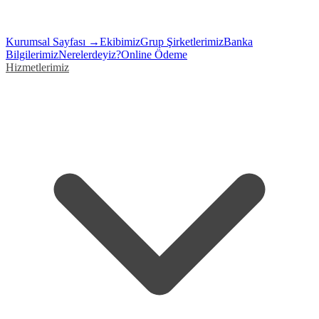
Kurumsal Sayfası →
Ekibimiz
Grup Şirketlerimiz
Banka
Bilgilerimiz
Nerelerdeyiz?
Online Ödeme
Hizmetlerimiz