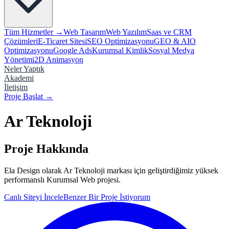
Tüm Hizmetler →
Web Tasarım
Web Yazılım
Saas ve CRM
Çözümleri
E-Ticaret Sitesi
SEO Optimizasyonu
GEO & AIO
Optimizasyonu
Google Ads
Kurumsal Kimlik
Sosyal Medya
Yönetimi
2D Animasyon
Neler Yaptık
Akademi
İletişim
Proje Başlat
→
Ar Teknoloji
Proje Hakkında
Ela Design olarak Ar Teknoloji markası için geliştirdiğimiz yüksek
performanslı Kurumsal Web projesi.
Canlı Siteyi İncele
Benzer Bir Proje İstiyorum