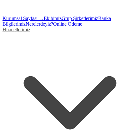
Kurumsal Sayfası →
Ekibimiz
Grup Şirketlerimiz
Banka
Bilgilerimiz
Nerelerdeyiz?
Online Ödeme
Hizmetlerimiz