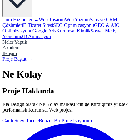
Tüm Hizmetler →
Web Tasarım
Web Yazılım
Saas ve CRM
Çözümleri
E-Ticaret Sitesi
SEO Optimizasyonu
GEO & AIO
Optimizasyonu
Google Ads
Kurumsal Kimlik
Sosyal Medya
Yönetimi
2D Animasyon
Neler Yaptık
Akademi
İletişim
Proje Başlat
→
Ne Kolay
Proje Hakkında
Ela Design olarak Ne Kolay markası için geliştirdiğimiz yüksek
performanslı Kurumsal Web projesi.
Canlı Siteyi İncele
Benzer Bir Proje İstiyorum