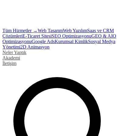
Tüm Hizmetler →
Web Tasarım
Web Yazılım
Saas ve CRM
Çözümleri
E-Ticaret Sitesi
SEO Optimizasyonu
GEO & AIO
Optimizasyonu
Google Ads
Kurumsal Kimlik
Sosyal Medya
Yönetimi
2D Animasyon
Neler Yaptık
Akademi
İletişim