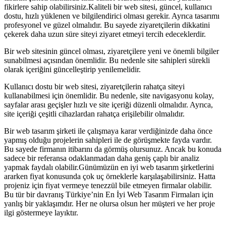
fikirlere sahip olabilirsiniz.Kaliteli bir web sitesi, güncel, kullanıcı
dostu, hızlı yüklenen ve bilgilendirici olması gerekir. Ayrıca tasarımı
profesyonel ve güzel olmalıdır. Bu sayede ziyaretçilerin dikkatini
çekerek daha uzun süre siteyi ziyaret etmeyi tercih edeceklerdir.
Bir web sitesinin güncel olması, ziyaretçilere yeni ve önemli bilgiler
sunabilmesi açısından önemlidir. Bu nedenle site sahipleri sürekli
olarak içeriğini güncelleştirip yenilemelidir.
Kullanıcı dostu bir web sitesi, ziyaretçilerin rahatça siteyi
kullanabilmesi için önemlidir. Bu nedenle, site navigasyonu kolay,
sayfalar arası geçişler hızlı ve site içeriği düzenli olmalıdır. Ayrıca,
site içeriği çeşitli cihazlardan rahatça erişilebilir olmalıdır.
Bir web tasarım şirketi ile çalışmaya karar verdiğinizde daha önce
yapmış olduğu projelerin sahipleri ile de görüşmekte fayda vardır.
Bu sayede firmanın itibarını da görmüş olursunuz. Ancak bu konuda
sadece bir referansa odaklanmadan daha geniş çaplı bir analiz
yapmak faydalı olabilir.Günümüzün en iyi web tasarım şirketlerini
ararken fiyat konusunda çok uç örneklerle karşılaşabilirsiniz. Hatta
projeniz için fiyat vermeye tenezzül bile etmeyen firmalar olabilir.
Bu tür bir davranış Türkiye’nin En İyi Web Tasarım Firmaları için
yanlış bir yaklaşımdır. Her ne olursa olsun her müşteri ve her proje
ilgi göstermeye layıktır.