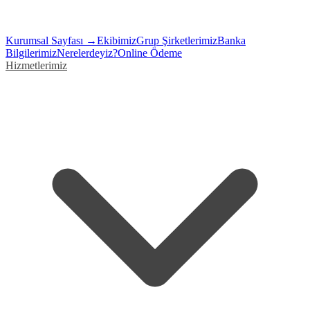
Kurumsal Sayfası →
Ekibimiz
Grup Şirketlerimiz
Banka
Bilgilerimiz
Nerelerdeyiz?
Online Ödeme
Hizmetlerimiz