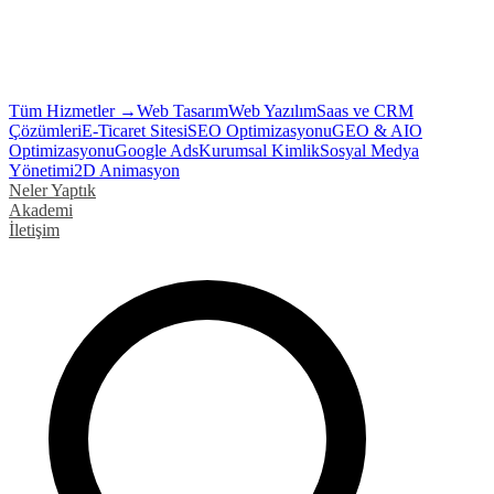
Tüm Hizmetler →
Web Tasarım
Web Yazılım
Saas ve CRM
Çözümleri
E-Ticaret Sitesi
SEO Optimizasyonu
GEO & AIO
Optimizasyonu
Google Ads
Kurumsal Kimlik
Sosyal Medya
Yönetimi
2D Animasyon
Neler Yaptık
Akademi
İletişim