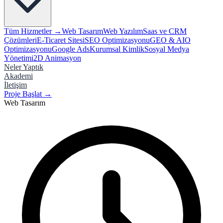
Tüm Hizmetler →
Web Tasarım
Web Yazılım
Saas ve CRM
Çözümleri
E-Ticaret Sitesi
SEO Optimizasyonu
GEO & AIO
Optimizasyonu
Google Ads
Kurumsal Kimlik
Sosyal Medya
Yönetimi
2D Animasyon
Neler Yaptık
Akademi
İletişim
Proje Başlat
→
Web Tasarım