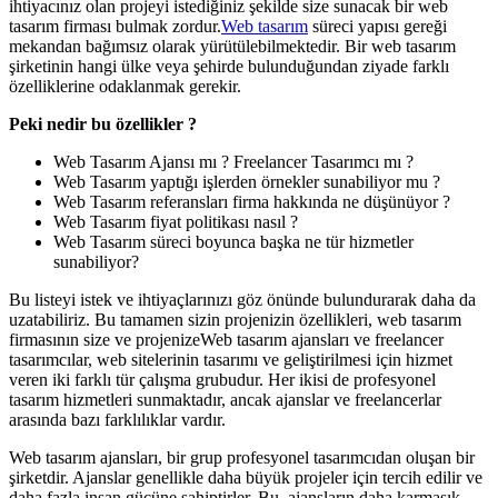
ihtiyacınız olan projeyi istediğiniz şekilde size sunacak bir web
tasarım firması bulmak zordur.
Web tasarım
süreci yapısı gereği
mekandan bağımsız olarak yürütülebilmektedir. Bir web tasarım
şirketinin hangi ülke veya şehirde bulunduğundan ziyade farklı
özelliklerine odaklanmak gerekir.
Peki nedir bu özellikler ?
Web Tasarım Ajansı mı ? Freelancer Tasarımcı mı ?
Web Tasarım yaptığı işlerden örnekler sunabiliyor mu ?
Web Tasarım referansları firma hakkında ne düşünüyor ?
Web Tasarım fiyat politikası nasıl ?
Web Tasarım süreci boyunca başka ne tür hizmetler
sunabiliyor?
Bu listeyi istek ve ihtiyaçlarınızı göz önünde bulundurarak daha da
uzatabiliriz. Bu tamamen sizin projenizin özellikleri, web tasarım
firmasının size ve projenizeWeb tasarım ajansları ve freelancer
tasarımcılar, web sitelerinin tasarımı ve geliştirilmesi için hizmet
veren iki farklı tür çalışma grubudur. Her ikisi de profesyonel
tasarım hizmetleri sunmaktadır, ancak ajanslar ve freelancerlar
arasında bazı farklılıklar vardır.
Web tasarım ajansları, bir grup profesyonel tasarımcıdan oluşan bir
şirketdir. Ajanslar genellikle daha büyük projeler için tercih edilir ve
daha fazla insan gücüne sahiptirler. Bu, ajansların daha karmaşık