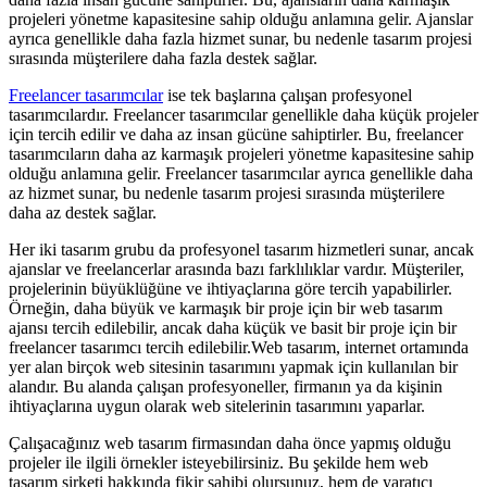
projeleri yönetme kapasitesine sahip olduğu anlamına gelir. Ajanslar
ayrıca genellikle daha fazla hizmet sunar, bu nedenle tasarım projesi
sırasında müşterilere daha fazla destek sağlar.
Freelancer tasarımcılar
ise tek başlarına çalışan profesyonel
tasarımcılardır. Freelancer tasarımcılar genellikle daha küçük projeler
için tercih edilir ve daha az insan gücüne sahiptirler. Bu, freelancer
tasarımcıların daha az karmaşık projeleri yönetme kapasitesine sahip
olduğu anlamına gelir. Freelancer tasarımcılar ayrıca genellikle daha
az hizmet sunar, bu nedenle tasarım projesi sırasında müşterilere
daha az destek sağlar.
Her iki tasarım grubu da profesyonel tasarım hizmetleri sunar, ancak
ajanslar ve freelancerlar arasında bazı farklılıklar vardır. Müşteriler,
projelerinin büyüklüğüne ve ihtiyaçlarına göre tercih yapabilirler.
Örneğin, daha büyük ve karmaşık bir proje için bir web tasarım
ajansı tercih edilebilir, ancak daha küçük ve basit bir proje için bir
freelancer tasarımcı tercih edilebilir.Web tasarım, internet ortamında
yer alan birçok web sitesinin tasarımını yapmak için kullanılan bir
alandır. Bu alanda çalışan profesyoneller, firmanın ya da kişinin
ihtiyaçlarına uygun olarak web sitelerinin tasarımını yaparlar.
Çalışacağınız web tasarım firmasından daha önce yapmış olduğu
projeler ile ilgili örnekler isteyebilirsiniz. Bu şekilde hem web
tasarım şirketi hakkında fikir sahibi olursunuz, hem de yaratıcı