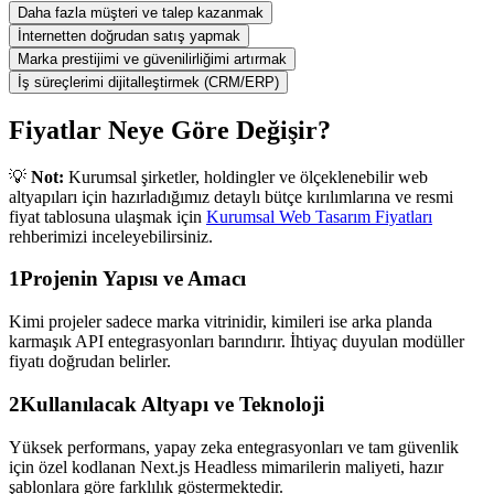
Daha fazla müşteri ve talep kazanmak
İnternetten doğrudan satış yapmak
Marka prestijimi ve güvenilirliğimi artırmak
İş süreçlerimi dijitalleştirmek (CRM/ERP)
Fiyatlar Neye Göre Değişir?
💡
Not:
Kurumsal şirketler, holdingler ve ölçeklenebilir web
altyapıları için hazırladığımız detaylı bütçe kırılımlarına ve resmi
fiyat tablosuna ulaşmak için
Kurumsal Web Tasarım Fiyatları
rehberimizi inceleyebilirsiniz.
1
Projenin Yapısı ve Amacı
Kimi projeler sadece marka vitrinidir, kimileri ise arka planda
karmaşık API entegrasyonları barındırır. İhtiyaç duyulan modüller
fiyatı doğrudan belirler.
2
Kullanılacak Altyapı ve Teknoloji
Yüksek performans, yapay zeka entegrasyonları ve tam güvenlik
için özel kodlanan Next.js Headless mimarilerin maliyeti, hazır
şablonlara göre farklılık göstermektedir.