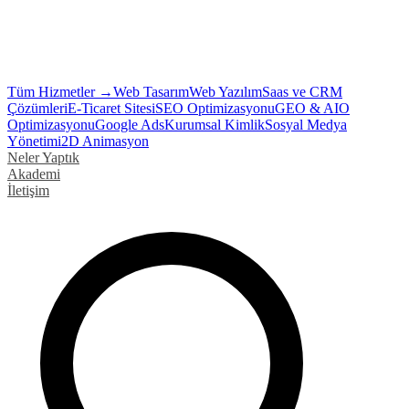
Tüm Hizmetler →
Web Tasarım
Web Yazılım
Saas ve CRM
Çözümleri
E-Ticaret Sitesi
SEO Optimizasyonu
GEO & AIO
Optimizasyonu
Google Ads
Kurumsal Kimlik
Sosyal Medya
Yönetimi
2D Animasyon
Neler Yaptık
Akademi
İletişim