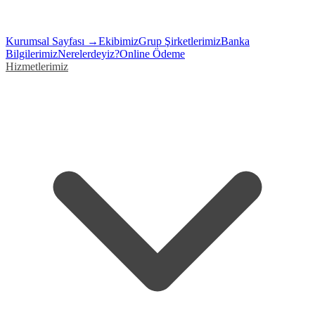
Kurumsal Sayfası →
Ekibimiz
Grup Şirketlerimiz
Banka
Bilgilerimiz
Nerelerdeyiz?
Online Ödeme
Hizmetlerimiz