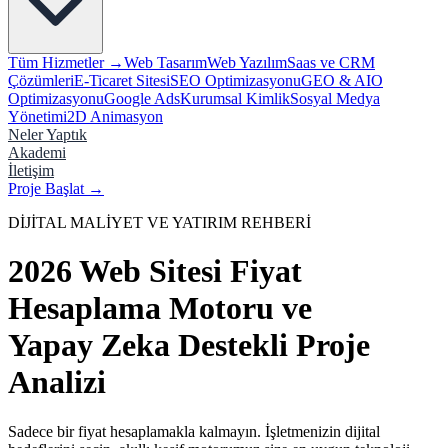
Tüm Hizmetler →
Web Tasarım
Web Yazılım
Saas ve CRM
Çözümleri
E-Ticaret Sitesi
SEO Optimizasyonu
GEO & AIO
Optimizasyonu
Google Ads
Kurumsal Kimlik
Sosyal Medya
Yönetimi
2D Animasyon
Neler Yaptık
Akademi
İletişim
Proje Başlat
→
DİJİTAL MALİYET VE YATIRIM REHBERİ
2026 Web Sitesi Fiyat
Hesaplama Motoru ve
Yapay Zeka Destekli Proje
Analizi
Sadece bir fiyat hesaplamakla kalmayın. İşletmenizin dijital