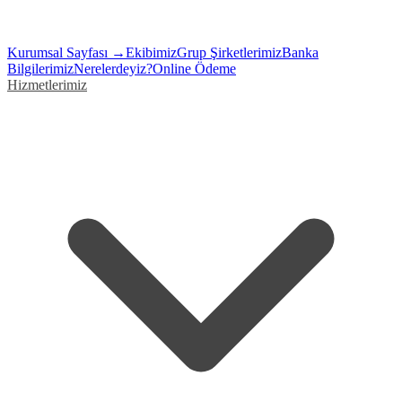
Kurumsal Sayfası →
Ekibimiz
Grup Şirketlerimiz
Banka
Bilgilerimiz
Nerelerdeyiz?
Online Ödeme
Hizmetlerimiz