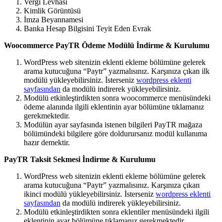
Vergi Levhası
Kimlik Görüntüsü
İmza Beyannamesi
Banka Hesap Bilgisini Teyit Eden Evrak
Woocommerce PayTR Ödeme Modülü İndirme & Kurulumu
WordPress web sitenizin eklenti ekleme bölümüne gelerek
arama kutucuğuna “Paytr” yazmalısınız. Karşınıza çıkan ilk
modülü yükleyebilirsiniz. İsterseniz
wordpress eklenti
sayfasından
da modülü indirerek yükleyebilirsiniz.
Modülü etkinleştirdikten sonra woocommerce menüsündeki
ödeme alanında ilgili eklentinin ayar bölümüne tıklamanız
gerekmektedir.
Modülün ayar sayfasında istenen bilgileri PayTR mağaza
bölümündeki bilgilere göre doldurursanız modül kullanıma
hazır demektir.
PayTR Taksit Sekmesi İndirme & Kurulumu
WordPress web sitenizin eklenti ekleme bölümüne gelerek
arama kutucuğuna “Paytr” yazmalısınız. Karşınıza çıkan
ikinci modülü yükleyebilirsiniz. İsterseniz
wordpress eklenti
sayfasından
da modülü indirerek yükleyebilirsiniz.
Modülü etkinleştirdikten sonra eklentiler menüsündeki ilgili
eklentinin ayar bölümüne tıklamanız gerekmektedir.