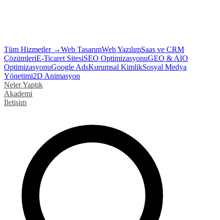
Tüm Hizmetler →
Web Tasarım
Web Yazılım
Saas ve CRM
Çözümleri
E-Ticaret Sitesi
SEO Optimizasyonu
GEO & AIO
Optimizasyonu
Google Ads
Kurumsal Kimlik
Sosyal Medya
Yönetimi
2D Animasyon
Neler Yaptık
Akademi
İletişim