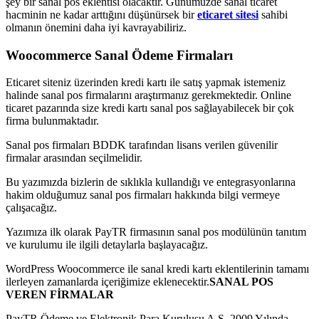
şey bir sanal pos eklentisi olacaktır. Günümüzde sanal ticaret
hacminin ne kadar arttığını düşünürsek bir
eticaret sitesi
sahibi
olmanın önemini daha iyi kavrayabiliriz.
Woocommerce Sanal Ödeme Firmaları
Eticaret siteniz üzerinden kredi kartı ile satış yapmak istemeniz
halinde sanal pos firmalarını araştırmanız gerekmektedir. Online
ticaret pazarında size kredi kartı sanal pos sağlayabilecek bir çok
firma bulunmaktadır.
Sanal pos firmaları BDDK tarafından lisans verilen güvenilir
firmalar arasından seçilmelidir.
Bu yazımızda bizlerin de sıklıkla kullandığı ve entegrasyonlarına
hakim olduğumuz sanal pos firmaları hakkında bilgi vermeye
çalışacağız.
Yazımıza ilk olarak PayTR firmasının sanal pos modülünün tanıtım
ve kurulumu ile ilgili detaylarla başlayacağız.
WordPress Woocommerce ile sanal kredi kartı eklentilerinin tamamı
ilerleyen zamanlarda içeriğimize eklenecektir.
SANAL POS
VEREN FİRMALAR
PayTR Ödeme ve Elektronik Para Kuruluşu A.Ş. 2009 Yılında