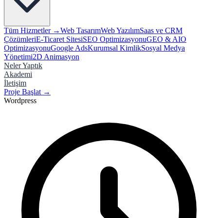
Tüm Hizmetler →
Web Tasarım
Web Yazılım
Saas ve CRM
Çözümleri
E-Ticaret Sitesi
SEO Optimizasyonu
GEO & AIO
Optimizasyonu
Google Ads
Kurumsal Kimlik
Sosyal Medya
Yönetimi
2D Animasyon
Neler Yaptık
Akademi
İletişim
Proje Başlat
→
Wordpress