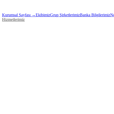
Kurumsal Sayfası →
Ekibimiz
Grup Şirketlerimiz
Banka Bilgilerimiz
Ne
Hizmetlerimiz